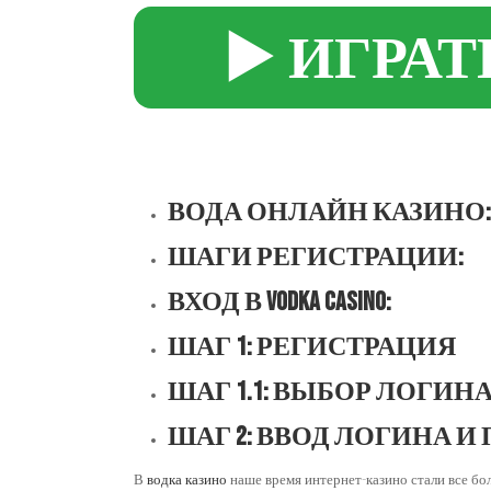
▶️ ИГРАТ
СОДЕРЖИМОЕ
ВОДА ОНЛАЙН КАЗИНО:
ШАГИ РЕГИСТРАЦИИ:
ВХОД В VODKA CASINO:
ШАГ 1: РЕГИСТРАЦИЯ
ШАГ 1.1: ВЫБОР ЛОГИН
ШАГ 2: ВВОД ЛОГИНА И
В
водка казино
наше время интернет-казино стали все бо