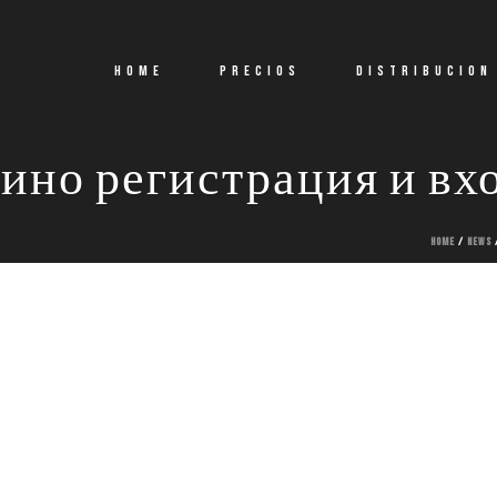
HOME
PRECIOS
DISTRIBUCION
ино регистрация и вход
HOME
/
NEWS
 РЕГИСТРАЦИЯ И ВХОД.1372 (3)
 КАЗИНО – РЕГИСТ