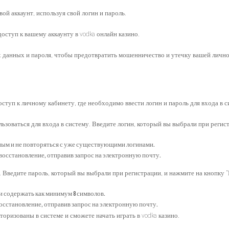
ой аккаунт, используя свой логин и пароль.
оступ к вашему аккаунту в vodka онлайн казино.
 данных и пароля, чтобы предотвратить мошенничество и утечку вашей личн
 И ПАРОЛЯ
оступ к личному кабинету, где необходимо ввести логин и пароль для входа в с
ьзоваться для входа в систему. Введите логин, который вы выбрали при регист
ным и не повторяться с уже существующими логинами.
 восстановление, отправив запрос на электронную почту.
. Введите пароль, который вы выбрали при регистрации, и нажмите на кнопку “
и содержать как минимум 8 символов.
восстановление, отправив запрос на электронную почту.
торизованы в системе и сможете начать играть в vodka казино.