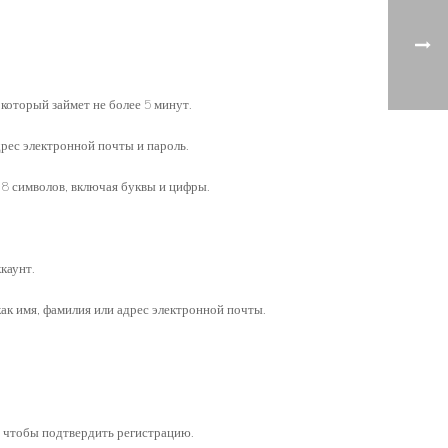
 который займет не более 5 минут.
дрес электронной почты и пароль.
8 символов, включая буквы и цифры.
каунт.
ак имя, фамилия или адрес электронной почты.
, чтобы подтвердить регистрацию.