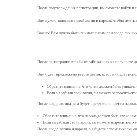
После подтверждения регистрации, вы сможете войти в св
Вам нужно запомнить свой логин и пароль, чтобы иметь д
Важно! Вам нужно быть внимательным при вводе личных
ШАГ 2: ВВОД ЛОГИНА
После регистрации в vodka онлайн казино вы получаете д
Вам будет предложено ввести логин, который будет испол
Обратите внимание, что логин должен быть уникаль
Если вы забыли свой логин, вы можете запросить его
После ввода логина, вам будет предложено ввести пароль
Обратите внимание, что пароль должен быть сложным 
Если вы забыли свой пароль, вы можете запросить его 
После ввода логина и пароля, вы будете автоматически ав