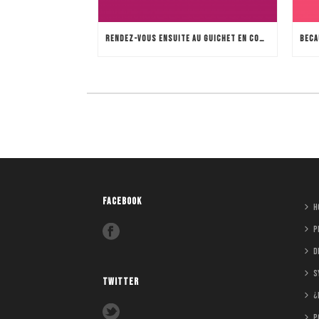
RENDEZ-VOUS ENSUITE AU GUICHET EN COMPAGNIE DE TRANSFORMER LES CREDIT AFFIRMES SUR LE ENTREE DANS CAPITAL
FACEBOOK
h
P
D
S
TWITTER
¿
P