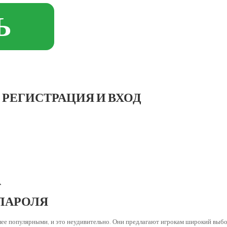
Ь
 РЕГИСТРАЦИЯ И ВХОД
А
 ПАРОЛЯ
лее популярными, и это неудивительно. Они предлагают игрокам широкий выбор