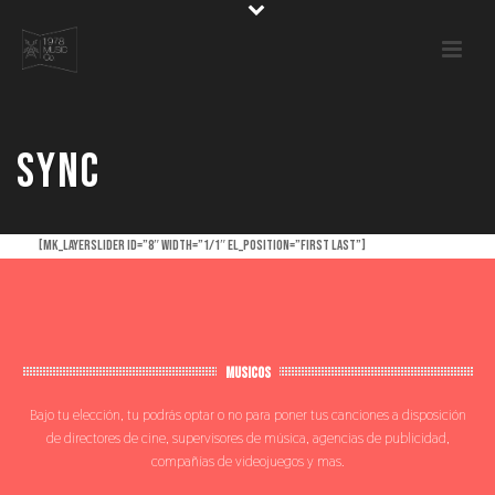
Sync
[mk_layerslider id=”8″ width=”1/1″ el_position=”first last”]
MUSICOS
Bajo tu elección, tu podrás optar o no para poner tus canciones a disposición
de directores de cine, supervisores de música, agencias de publicidad,
compañías de videojuegos y mas.