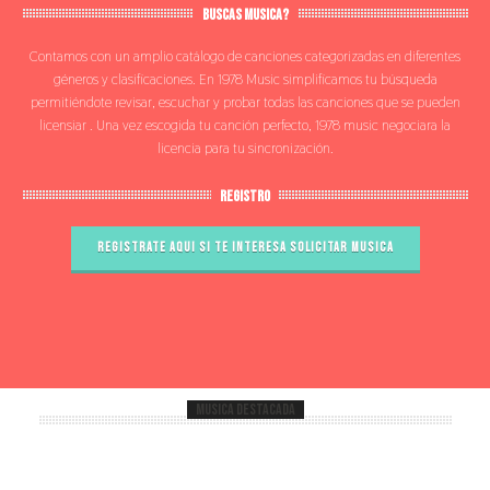
BUSCAS MUSICA?
Contamos con un amplio catálogo de canciones categorizadas en diferentes
géneros y clasificaciones. En 1978 Music simplificamos tu búsqueda
permitiéndote revisar, escuchar y probar todas las canciones que se pueden
licensiar . Una vez escogida tu canción perfecto, 1978 music negociara la
licencia para tu sincronización.
REGISTRO
Registrate aqui si te interesa solicitar musica
Musica Destacada