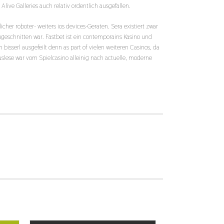
ve Galleries auch relativ ordentlich ausgefallen.
er roboter- weiters ios devices-Geraten. Sera existiert zwar
eschnitten war. Fastbet ist ein contemporains Kasino und
isserl ausgefeilt denn as part of vielen weiteren Casinos, da
slese war vom Spielcasino alleinig nach actuelle, moderne