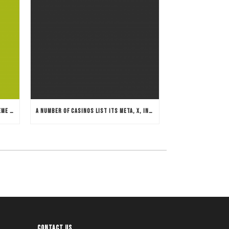
THEY NORMALLY USE GOOD MASONIC THEME THAT’S PREFERRED CERTAINLY 100 % FREE MASONS WHILE THE AVERAGE MAN OR WOMAN WORLDWIDE
A NUMBER OF CASINOS LIST ITS META, X, INSTAGRAM LINKS, AND WHATSAPP OR ANY OTHER MESSENGERS
CONTACT US