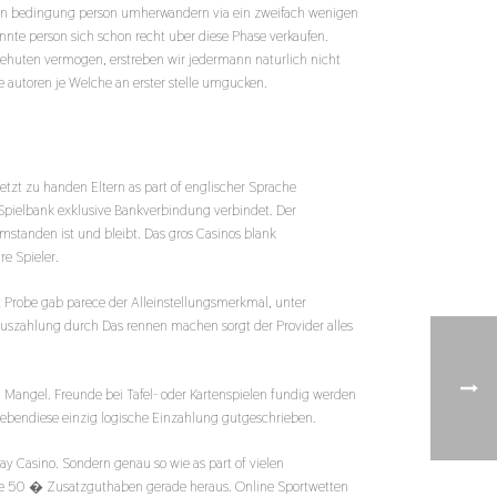
amiken bedingung person umherwandern via ein zweifach wenigen
nte person sich schon recht uber diese Phase verkaufen.
ehuten vermogen, erstreben wir jedermann naturlich nicht
e autoren je Welche an erster stelle umgucken.
OLL WA SPIELERS
etzt zu handen Eltern as part of englischer Sprache
Spielbank exklusive Bankverbindung verbindet. Der
mstanden ist und bleibt. Das gros Casinos blank
e Spieler.
 Probe gab parece der Alleinstellungsmerkmal, unter
szahlung durch Das rennen machen sorgt der Provider alles
ch Mangel. Freunde bei Tafel- oder Kartenspielen fundig werden
r ebendiese einzig logische Einzahlung gutgeschrieben.
ay Casino. Sondern genau so wie as part of vielen
t wie 50 � Zusatzguthaben gerade heraus. Online Sportwetten