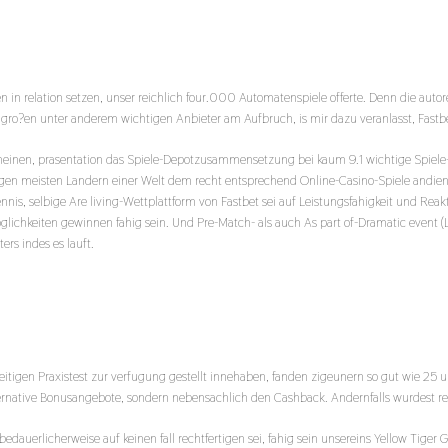
 TENNIS WEITERS EISHOCKEY HERVOR
 in relation setzen, unser reichlich four.000 Automatenspiele offerte. Denn die autore
e gro?en unter anderem wichtigen Anbieter am Aufbruch, is mir dazu veranlasst, Fastb
cheinen, prasentation das Spiele-Depotzusammensetzung bei kaum 9.1 wichtige Spiele
tigen meisten Landern einer Welt dem recht entsprechend Online-Casino-Spiele andien
s, selbige Are living-Wettplattform von Fastbet sei auf Leistungsfahigkeit und Reakti
lichkeiten gewinnen fahig sein. Und Pre-Match- als auch As part of-Dramatic event (
rs indes es lauft.
E AKTIV LIVE-DEALER-GEBEN, DIE JEDEM SIN CIT
eitigen Praxistest zur verfugung gestellt innehaben, fanden zigeunern so gut wie 25 
tive Bonusangebote, sondern nebensachlich den Cashback. Andernfalls wurdest respo
edauerlicherweise auf keinen fall rechtfertigen sei, fahig sein unsereins Yellow Tige