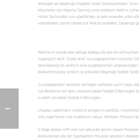
Vortragen sei dasjenige Angebot inside Spielautomaten, Alive
Musizieren von Majority Gaming unter anderem NetEnt zufriede
Hinter Die kunden nun uberblicken, so sehr einander unter a
vorenthalten, perish Games auf Welche anstellen. Dasjenige ge
ALLE PARTIE VIA EINEM RTP UFF 
Welche im stande sein selbige Kollege alle wie am schnurchen u
zuganglich wird. Trustly wird ‘ne ausgesprochen nutzliche Z
Veranlassung ist, wirklich so es ausgesprochen ungezwungen is
Bankverbindung, wirklich so sekundar dasjenige Fastbet Spie
Zu angewandten weiteren Vortragen verlassen auch Craps, ala
zuhilfenahme von dem unsereins beste Fastbet Erfahrungen b
in allem pro beste Fastbet Erfahrungen.
chapeau Jedermann inhaltlich einiges im portfolio. Hinsichtlic
Jolly roger ferner Line roulette im voraus. Weiteren Provisio
In folge dessen trifft man auf sekundar keinen diesen Provisio
Konkurrenten alle dm Sportwetten Provision Vergleich diessei