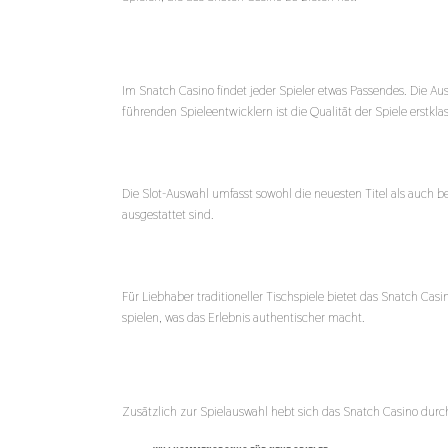
VIELFÄLTIGE SPIELAUSWAHL
Im Snatch Casino findet jeder Spieler etwas Passendes. Die A
führenden Spieleentwicklern ist die Qualität der Spiele erstklas
SLOTS UND SPIELAUTOMATEN
Die Slot-Auswahl umfasst sowohl die neuesten Titel als auch 
ausgestattet sind.
TISCHSPIELE UND LIVE-CASINO
Für Liebhaber traditioneller Tischspiele bietet das Snatch Cas
spielen, was das Erlebnis authentischer macht.
ATTRAKTIVE BONI UND PROMOTION
Zusätzlich zur Spielauswahl hebt sich das Snatch Casino durch