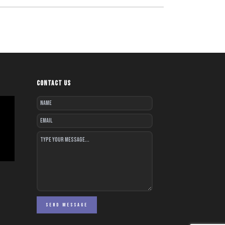
CONTACT US
SEND MESSAGE