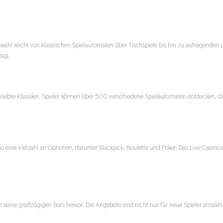
uswahl reicht von klassischen Spielautomaten über Tischspiele bis hin zu aufregenden
sig.
beliebte Klassiker. Spieler können über 500 verschiedene Spielautomaten entdecken, 
ino eine Vielzahl an Optionen, darunter Blackjack, Roulette und Poker. Das Live-Casino 
EN
 seine großzügigen Boni hervor. Die Angebote sind nicht nur für neue Spieler attrakt