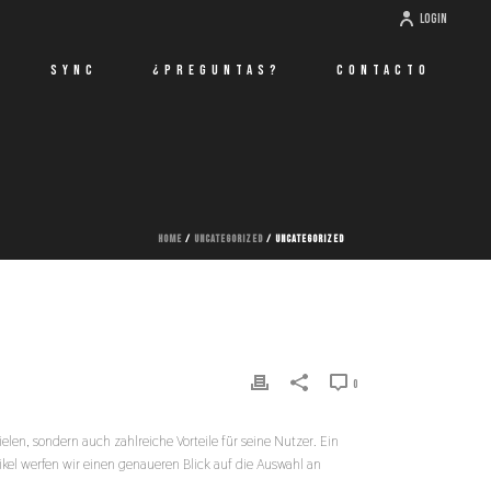
Login
SYNC
¿PREGUNTAS?
CONTACTO
HOME
/
UNCATEGORIZED
/ UNCATEGORIZED
0
elen, sondern auch zahlreiche Vorteile für seine Nutzer. Ein
ikel werfen wir einen genaueren Blick auf die Auswahl an