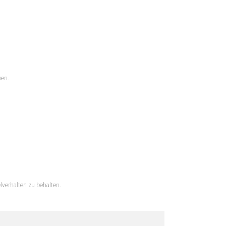
ben.
elverhalten zu behalten.