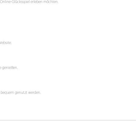
s Online-Glücksspiel erleben möchten.
ISTRIEREN?
Website.
NO SPIELEN?
e genießen.
?
nn bequem genutzt werden.