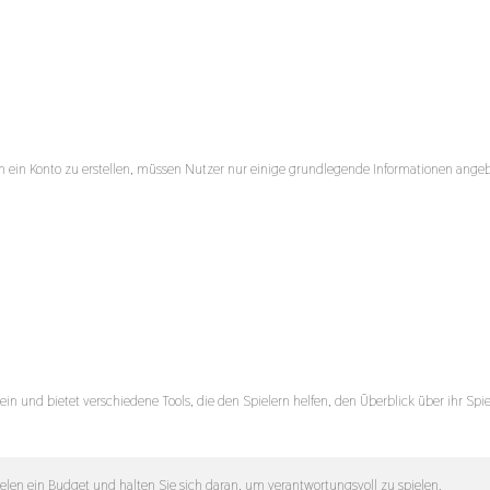
NG
Um ein Konto zu erstellen, müssen Nutzer nur einige grundlegende Informationen ange
ein und bietet verschiedene Tools, die den Spielern helfen, den Überblick über ihr Spi
ielen ein Budget und halten Sie sich daran, um verantwortungsvoll zu spielen.