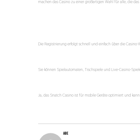
machen das Casino zu einer großartigen Wahl für alle, die da
FAQ
WIE KANN ICH MICH IM SNATCH CASINO REG
Die Registrierung erfolgt schnell und einfach über die Casino-
WELCHE SPIELE KANN ICH IM SNATCH CASI
Sie können Spielautomaten, Tischspiele und Live-Casino-Spiel
BIETET SNATCH CASINO MOBILE GAMING AN
Ja, das Snatch Casino ist für mobile Geräte optimiert und ka
abe