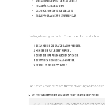
Willkommensbonus für neue Spieler
Regelmäßige Reload-Boni
Cashback-Angebote auf Verluste
Treueprogramme für Stammspieler
SPIELERFREUNDLICHE REGISTRIERU
Die Registrierung im Snatch Casino ist einfach und schnell. 
Besuchen Sie die Snatch Casino-Website.
Klicken Sie auf „Registrieren“.
Geben Sie Ihre persönlichen Daten ein.
Bestätigen Sie Ihre E-Mail-Adresse.
Erstellen Sie Ihr Passwort.
VERANTWORTUNGSVOLLES SPIELEN
Das Snatch Casino setzt sich für verantwortungsvolles Spielen 
Weitere Informationen zum verantwortungsvollen Spielen
Ein praktischer Tipp: Setzen Sie sich vor dem Sp