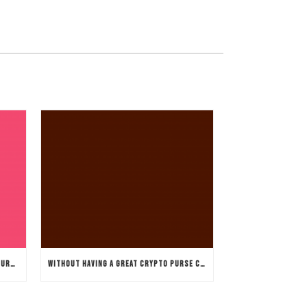
PLAYERS MUST CHOICE ITS INCENTIVE CURRENCY 60 MINUTES BEFORE IT CAN ALSO BE WITHDRAW THEIR WINNINGS
WITHOUT HAVING A GREAT CRYPTO PURSE CREATED, YOU’LL BE WISHING TOWARDS EXAMINE-BY-COURIER PAYOUTS – THAT MAY CAPTURE 2�3 WEEKS