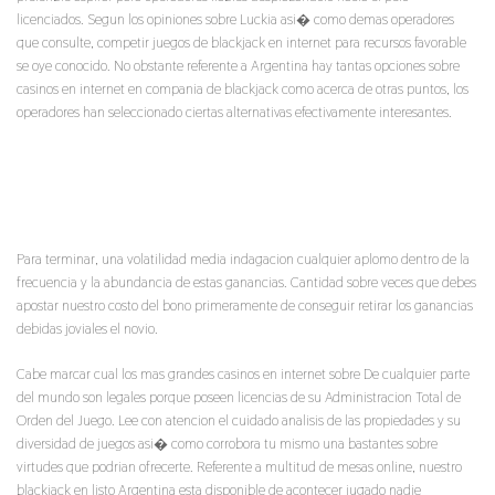
licenciados. Segun los opiniones sobre Luckia asi� como demas operadores
que consulte, competir juegos de blackjack en internet para recursos favorable
se oye conocido. No obstante referente a Argentina hay tantas opciones sobre
casinos en internet en compania de blackjack como acerca de otras puntos, los
operadores han seleccionado ciertas alternativas efectivamente interesantes.
MISMAMENTE, POR CONSIGUIENTE, PODRAS
GOZAR SOBRE TU JUEGO SIN UN PROBLEMA
Para terminar, una volatilidad media indagacion cualquier aplomo dentro de la
frecuencia y la abundancia de estas ganancias. Cantidad sobre veces que debes
apostar nuestro costo del bono primeramente de conseguir retirar los ganancias
debidas joviales el novio.
Cabe marcar cual los mas grandes casinos en internet sobre De cualquier parte
del mundo son legales porque poseen licencias de su Administracion Total de
Orden del Juego. Lee con atencion el cuidado analisis de las propiedades y su
diversidad de juegos asi� como corrobora tu mismo una bastantes sobre
virtudes que podrian ofrecerte. Referente a multitud de mesas online, nuestro
blackjack en listo Argentina esta disponible de acontecer jugado nadie