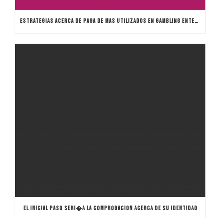
ESTRATEGIAS ACERCA DE PAGA DE MAS UTILIZADOS EN GAMBLING ENTERPRISES SALVO DE CUALQUIER PARTE DEL MUNDO
EL INICIAL PASO SERI�A LA COMPROBACION ACERCA DE SU IDENTIDAD