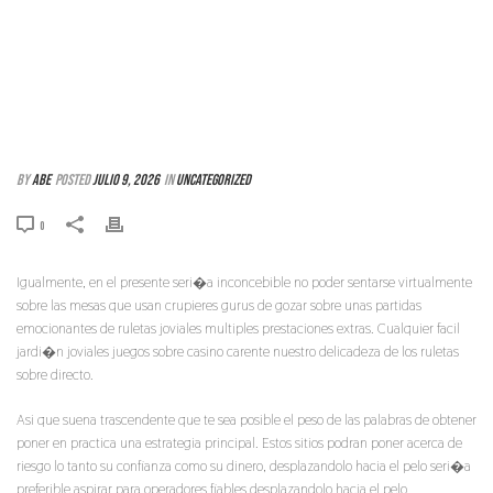
SI, PUEDES JUGAR SIN CARGO REGISTRANDOTE
EN LAS SUPERIORES CASINOS EN INTERNET
CON ATRIBUCION
By
abe
Posted
julio 9, 2026
In
Uncategorized
0
Igualmente, en el presente seri�a inconcebible no poder sentarse virtualmente
sobre las mesas que usan crupieres gurus de gozar sobre unas partidas
emocionantes de ruletas joviales multiples prestaciones extras. Cualquier facil
jardi�n joviales juegos sobre casino carente nuestro delicadeza de los ruletas
sobre directo.
Asi que suena trascendente que te sea posible el peso de las palabras de obtener
poner en practica una estrategia principal. Estos sitios podran poner acerca de
riesgo lo tanto su confianza como su dinero, desplazandolo hacia el pelo seri�a
preferible aspirar para operadores fiables desplazandolo hacia el pelo