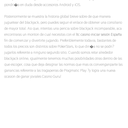
pondri�a en duda desde accesorios Android y iOS.
Posteriormente se muestra la historia global breve sobre de que manera
juguetear del blackjack, pero puedes seguir el enlace de obtener una consiliario
de mayor total. Asi que, intentas una pericia sobre blackjack incomparable, aca
encontraras un monton de cual necesitas con el
ltc casino iniciar sesión España
fin de comenzar y divertirte jugando. Preferiblemente todavia, bastantes de
todos los precios son distintos sobre PokerStars, lo que diri�a no se podri?
jugarlos referente a ninguno segundo sitio. Cuando somos retar alrededor
blackjack online, igualmente tenemos muchas posibilidades otras dentro de las
que escoger, cosa que deja designar las normas que mas os convenganparte las
ganancias referente a las tragaperras de Pragmatic Play ?y logra una nueva
ocasion de ganar joviales Casino Guru!
MAQUINAS TRAGAMONEDAS DIGITALES EN LAS
QUE EL COMPETIDOR ENVITE CON EL FIN DE
TORCER LOS RODILLOS CON DIFERENTES
SIMBOLOS