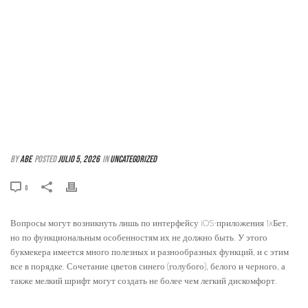
СПОРТ, ВКЛЮЧАЕТ
ИНФОРМАЦИЮ О
РЕГИСТРАЦИИ НА
ОФИЦИАЛЬНОМ САЙТЕ И
ДОСТУПНЫХ БОНУСАХ.
By
abe
Posted
julio 5, 2026
In
Uncategorized
0
Вопросы могут возникнуть лишь по интерфейсу iOS-приложения 1xБет,
но по функциональным особенностям их не должно быть. У этого
букмекера имеется много полезных и разнообразных функций, и с этим
все в порядке.
Сочетание цветов синего (голубого), белого и черного, а
также мелкий шрифт могут создать не более чем легкий дискомфорт.