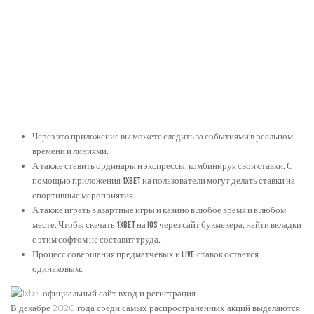
ПРИЛОЖЕНИЯ 1XBET ВЫ
СМОЖЕТЕ НАЙТИ НА
МОБИЛЬНОЙ ВЕРСИИ
САЙТА.
Через это приложение вы можете следить за событиями в реальном
времени и линиями.
А также ставить ординары и экспрессы, комбинируя свои ставки. С
помощью приложения 1xbet на пользователи могут делать ставки на
спортивные мероприятия.
А также играть в азартные игры и казино в любое время и в любом
месте. Чтобы скачать 1xbet на iOS через сайт букмекера, найти вкладки
с этим софтом не составит труда.
Процесс совершения предматчевых и live-ставок остаётся
одинаковым.
В декабре 2020 года среди самых распространенных акций выделяются