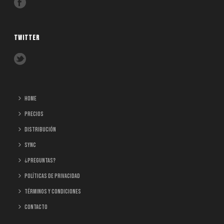
TWITTER
home
Precios
Distribución
Sync
¿Preguntas?
Políticas de Privacidad
Términos y Condiciones
Contacto