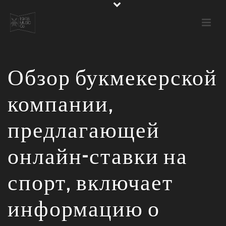
Обзор букмекерской
компании,
предлагающей
онлайн-ставки на
спорт, включает
информацию о