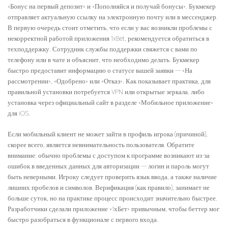
«Бонус на первый депозит» и «Пополняйся и получай бонусы». Букмекер
отправляет актуальную ссылку на электронную почту или в мессенджер.
В первую очередь стоит отметить, что если у вас возникли проблемы с
некорректной работой приложения 1xBet, рекомендуется обратиться в
техподдержку. Сотрудник службы поддержки свяжется с вами по
телефону или в чате и объяснит, что необходимо делать. Букмекер
быстро предоставит информацию о статусе вашей заявки — «На
рассмотрении», «Одобрено» или «Отказ». Как показывает практика, для
правильной установки потребуется VPN или открытые зеркала, либо
установка через официальный сайт в разделе «Мобильное приложение»
для iOS.
Если мобильный клиент не может зайти в профиль игрока (причиной),
скорее всего, является невнимательность пользователя. Обратите
внимание: обычно проблемы с доступом к программе возникают из-за
ошибок в введенных данных для авторизации — логин и пароль могут
быть неверными. Игроку следует проверить язык ввода, а также наличие
лишних пробелов и символов. Верификация (как правило), занимает не
больше суток, но на практике процесс происходит значительно быстрее.
Разработчики сделали приложение «1хБет» привычным, чтобы беттер мог
быстро разобраться в функционале с первого входа.