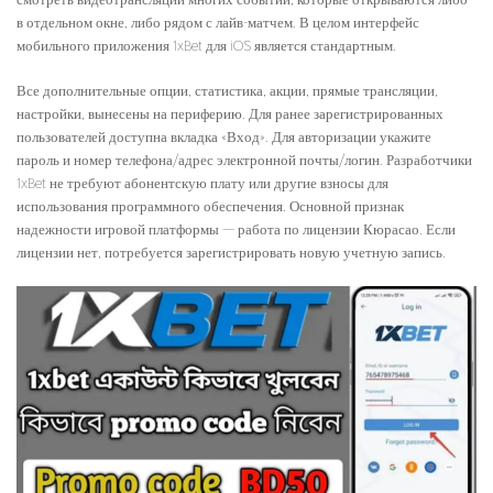
в отдельном окне, либо рядом с лайв-матчем. В целом интерфейс
мобильного приложения 1xBet для iOS является стандартным.
Все дополнительные опции, статистика, акции, прямые трансляции,
настройки, вынесены на периферию. Для ранее зарегистрированных
пользователей доступна вкладка «Вход». Для авторизации укажите
пароль и номер телефона/адрес электронной почты/логин. Разработчики
1xBet не требуют абонентскую плату или другие взносы для
использования программного обеспечения. Основной признак
надежности игровой платформы — работа по лицензии Кюрасао. Если
лицензии нет, потребуется зарегистрировать новую учетную запись.