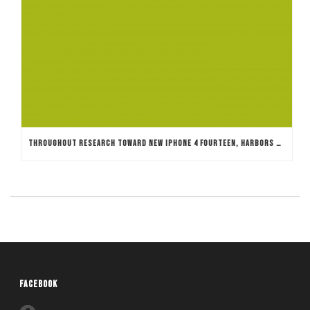
THROUGHOUT RESEARCH TOWARD NEW IPHONE 4 FOURTEEN, HARBORS DID EFFICIENTLY WHILE TABLE VIDEO GAME PERIODICALLY ENDURED CONFINED CONNECTS
FACEBOOK