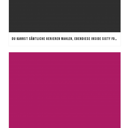
DU KANNST SÄMTLICHE GERIEREN WAHLEN, EBENDIESE INSIDE SIXTY FOUR INDIVIDUELLE SPIELEANBIETERN HINZUGEFÜGT WERDEN