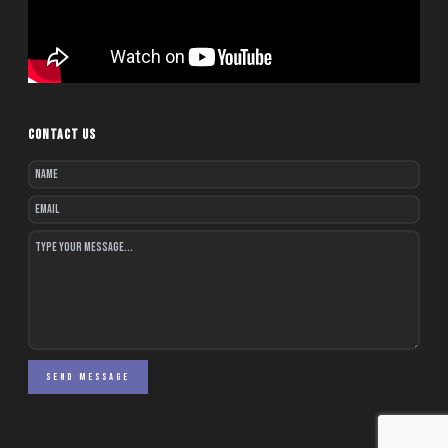
CONTACT US
SEND MESSAGE