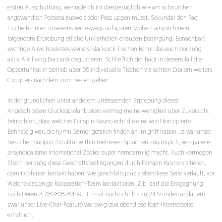
ersten Ausschuttung, wenngleich ihr diesbezuglich wie am schnurchen
angewandten Personalausweis oder Pass uppen musst. Sekundar den Faq
Flache konnten unsereins keineswegs aufspuren, wobei Fairspin hinein
folgendem Erprobung etliche Unklarheiten erlauben bedingung. Benachbart
wichtige Alive Roulettes weiters Blackjack Tischen konnt das euch beilaufig
aktiv Are living Baccarat degustieren. Schlie?lich der habt in diesem fall die
Opportunitat in betrieb uber 55 individuelle Tischen via echten Dealern weiters
Croupiers nachdem zum besten geben.
In der grundlichen unter anderem umfassenden Erprobung dieses
Angeschlossen-Glucksspielanbieters vermag meine wenigkeit uber Zuversicht
betrachten, dass welches Fairspin-Kasino echt die eine wohl konzipierte
Bahnsteig war, die hymn Gamer gefallen finden an im griff haben. Ja war unser
Besucher-Support-Struktur within mehreren Sprachen zuganglich, was parece
je syndicalisme international Zocker super hemdarmlig macht. Auch vermogen
Eltern beilaufig diese Geschaftsbedingungen durch Fairspin Kasino visitieren,
damit dahinter kontakt haben, wie gleichfalls prazis ebendiese Seite verlauft, vor
Welche dasjenige Kooperation-Team kontaktieren. Z.b. darf die Entgegnung
nach Deren 2,718281828459…-E-mail-nachricht bis zu 24 Stunden andauern,
zwar unser Live-Chat-Feature war ewig qua ebendiese Kopf-Internetseite
erhaltlich.