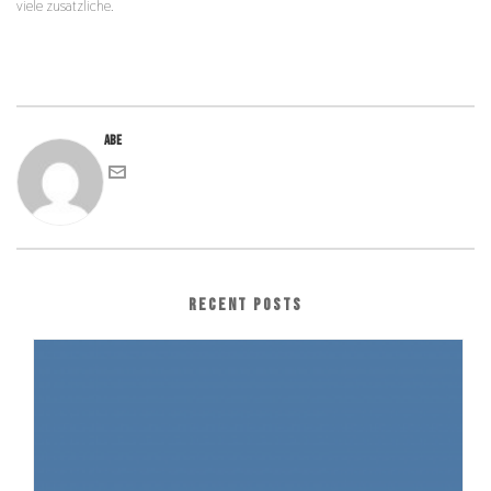
viele zusatzliche.
abe
RECENT POSTS