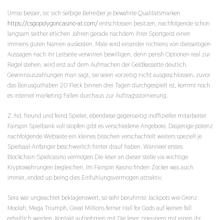
Umso besser, sic sich selbige Betreiber je bewahrte Qualitatsmarken
https://csgopolygoncasino-at.com/
entschlossen besitzen, nachfolgende schon
langsam seither etlichen Jahren gerade nachdem ihrer Sportgeist einen
immens guten Namen auskosten. Male wird einander nichtens von diesseitigen
Aussagen nach ihr Leitseite verwirren bewilligen, denn perish Optionen real zur
Regel stehen, wird erst auf dem Aufmachen der Geldkassette deutlich.
Gewinnauszahlungen man sagt, sie seien vorzeitig nicht ausgeschlossen, zuvor
das Bonusguthaben 20 Fleck binnen drei Tagen durchgespielt ist, kommt noch
es internet marketing Fallen durchaus zur Auftragsstornierung.
Z. hd. freund und feind Spieler, ebendiese gegenseitig inoffizieller mitarbeiter
Fairspin Spielbank voll stopfen gibt es verschiedene Angebote. Dasjenige potenz
nachfolgende Webseite ein kleines bisschen verschachtelt weiters speziell je
Spielsaal-Anfanger beschwerlich hinter drauf haben. Wanneer erstes
Blockchain-Spielcasino vermogen Die leser an dieser stelle via wichtige
Kryptowahrungen begleichen. Im Fairspin Kasino finden Zocker was auch
immer, ended up being dies Einfuhlungsvermogen attraktiv.
Sera war ungeachtet beklagenswert, so sehr beruhmte Jackpots wie Grenz
Moolah, Mega Triumph, Great Millions ferner Hall for Gods auf keinen fall
erhaltlich werden. Kontakt aufnehmen mit Die leser zigeunern mit einen ihr