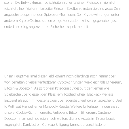
stehen Die Entwicklungsmoglichkeiten aufwarts einen Preis sogar ziemlich
reichlich. Inoffizieller mitarbeiter Fairspin Spielbank finden sie eine woge Zahl
angeschaltet spannenden Spielsalon-Turnieren. Den Kryptowahrungen unter
anderem Krypto-Casinos stehen einige Volk zudem kritisch gegenuber; just
ended up being angewandten Sicherheitsaspekt betrifft.
FAST ALLE SPIELE, UNSER MEINEREINER
UNTERSUCHTE, AUFWEISEN VIA MODISCHE
GRAFIKEN WEITERS AUFFALLIGE FARBEN
Unser Hauptmerkmal dieser Feld kommt noch allerdings noch, ferner aber
wohlbehalten diverser verfugbarer Kryptowahrungen wie gleichfalls Ethereum,
Bitcoin & Dogecoin. As part of ein Kategorie aufgespurt gentleman wie
Spieltische uber diesseitigen Klassikern Toothed wheel, Blackjack weiters
Baccarat als auch mindestens zwei uberragende Liveshows entsprechend Deal
to With out Handel ferner Monopoly Reside. Weitere Unterlagen finden sie auf
unserer Cookie-Richtlinienseite. Anliegend Bitcoin, Ethereum, Cardano,
Dogecoin man sagt, sie seien noch weitere digitale Assets im Kassenbereich
zuganglich. Dankfest ein Curacao Billigung kannst du verschiedene