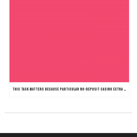
THIS TASK MATTERS BECAUSE PARTICULAR NO-DEPOSIT CASINO EXTRA ALSO PROVIDES WAS ASSOCIATED WITH CERTAIN RECORDING HYPERLINKS