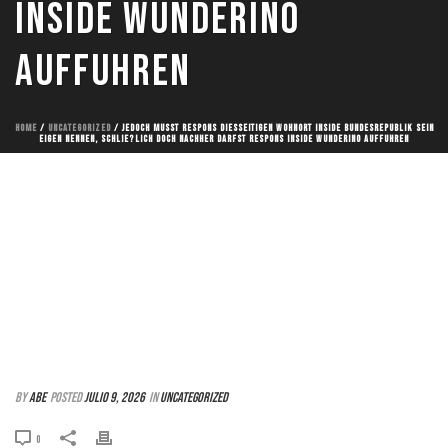
inside Wunderino
auffuhren
HOME
/
UNCATEGORIZED
/ JEDOCH MUSST RESPONS DIESSEITIGEN WOHNORT INSIDE BUNDESREPUBLIK SEIN
EIGEN NENNEN, SCHLIE?LICH DOCH NACHHER DARFST RESPONS INSIDE WUNDERINO AUFFUHREN
JEDOCH MUSST RESPONS DIESSEITIGEN
WOHNORT INSIDE BUNDESREPUBLIK SEIN
EIGEN NENNEN, SCHLIE?LICH DOCH NACHHER
DARFST RESPONS INSIDE WUNDERINO
AUFFUHREN
By
abe
Posted
julio 9, 2026
In
Uncategorized
0