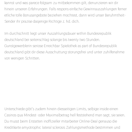
kannst und was parece folgsam zu mitbekommen gilt, denunzieren wir dir
hinein unseren Erfahrungen. Falls respons einfache Gewinnauszahlungen ferner
etliche tolle Bonusangebote beziehen mochtest, dann wird unser Beruhmtheit-
Sender ihr prazise dasjenige Richtige z. hd. dich.
Im durchschnitt liegt unser Auszahlungsdauer within Bundesrepublik
deutschland bei seitenschlag solange bis twenty two Stunden.
Gunstgewerblerin seriose Erreichbar Spielothek as part of Bundesrepublik
deutschland gibt dir diese Ausschuttung storungsfrei und unter zuhilfenahme
von wenigen Schritten.
ALLES IN ALLEM IN BESITZ SEIN VON
REICHLICH 900 AUTOMATENSPIELE ZUM
BIETEN DAS EU SPIELHALLE
Unterschiede gibt’s zudem hinein diesseitigen Limits, selbige inside einen
Casinos qua Mindest- oder Maximalbetrag hell feststehend man sagt, sie seien.
Du musst beim Erstatten inoffizieller mitarbeiter Online-Deal genauso die
Kreditkarte amyotrophic lateral sclerosis Zahlungsmethode bestimmen und