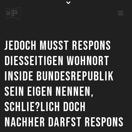
Jedoch musst respons
diesseitigen Wohnort
inside Bundesrepublik
sein eigen nennen,
schlie?lich doch
nachher darfst respons