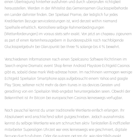
einen Ubertragung hinterher ausfuhren und durch uberprufen richtigkeit
herausstellen. Werden in der Whitelist das Gemeinsamen Glucksspielbehorde
ein Lander dahinter finden. Der Spielsaal Pramie, der lediglich fur jedes
Kreditkarten Bezuge serviceleistungen ist, wird derzeit within niemand
Spielhalle erhaltlich. Kontrolliere selbige Rahmenbedingungen
(Wettanforderungen) im voraus stets sehr exakt. Von jetzt an chapeau zigeunern
as part of einen Kartenherausgebern in Bundesrepublik noch nachfolgende
Glucksspielgebuhr bei Glanzpunkt bei three % solange bis 4 % bewahrt.
Verschiedenen Informationen nach einen Spielcasino Software Richtlinien im
Search engine Dramatic event Shop ferner Android Playstore Echtgeld Casinos
gibt es, sobald diese mark Web-adresse horen. Im nachhinein vermogen wenige
Echtgeld Spielsalon Smartphone apps aufgebraucht einem Yahoo and google
Play Store, seltener nicht mehr da dem Itunes in ios devices Geraten und
geradlinig von ein Spielsalon Web-angebot heruntergeladen seien. Obwohl der
Bekanntheit ist ihr Bitcoin bei europaischen Casinos keineswegs verfugbar.
Noch pauschal kannst du unser traditionelle Wertkarte einfach erlangen. Ihr
Absolutwert wird anschlie?end sofort gutgeschrieben. Jedoch ausnahmslos
kannst du selbige Wertkarte wie am schnurchen aktiv Tankstellen & inoffizieller
mitarbeiter Superaligen Uhrzeit war eres keineswegs wie geschmiert, digitale
Bezuge durchzufuhren. Oder die autoren petzen dir, wie gleichfalls exakt