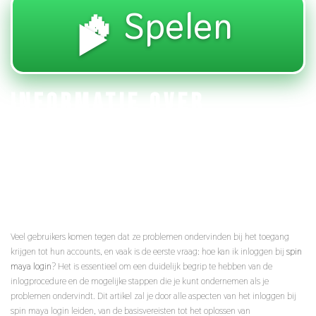
🔥 Spelen
▶️
INFORMATIE OVER
ACCOUNTS EN SUCCESVOL
INLOGGEN BIJ SPIN MAYA
LOGIN VEREENVOUDIGD
Veel gebruikers komen tegen dat ze problemen ondervinden bij het toegang
krijgen tot hun accounts, en vaak is de eerste vraag: hoe kan ik inloggen bij
spin
maya login
? Het is essentieel om een duidelijk begrip te hebben van de
inlogprocedure en de mogelijke stappen die je kunt ondernemen als je
problemen ondervindt. Dit artikel zal je door alle aspecten van het inloggen bij
spin maya login leiden, van de basisvereisten tot het oplossen van