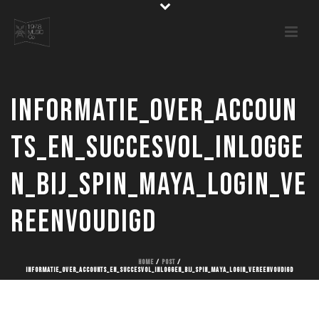
Informatie_over_accoun
ts_en_succesvol_inlogge
n_bij_spin_maya_login_ve
reenvoudigd
HOME
/
POST
/
INFORMATIE_OVER_ACCOUNTS_EN_SUCCESVOL_INLOGGEN_BIJ_SPIN_MAYA_LOGIN_VEREENVOUDIGD
INFORMATIE_OVER_ACCOUNTS_EN_SUCCESVOL