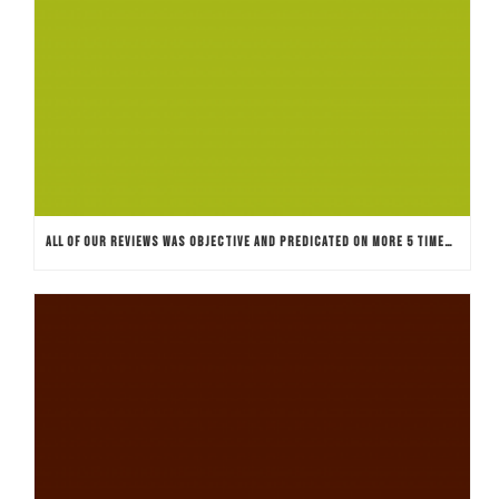
ALL OF OUR REVIEWS WAS OBJECTIVE AND PREDICATED ON MORE 5 TIMES AWAY FROM TESTING PER PROGRAM