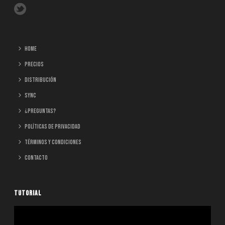
home
Precios
Distribución
Sync
¿Preguntas?
Políticas de Privacidad
Términos y Condiciones
Contacto
TUTORIAL