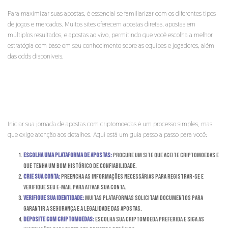
Para maximizar suas apostas, é essencial se familiarizar com os diferentes tipos
de jogos e mercados. Muitos sites oferecem apostas diretas, apostas em
múltiplos resultados, e apostas ao vivo, permitindo que você escolha a melhor
estratégia com base em seu conhecimento sobre as equipes e jogadores, além
das odds disponíveis.
COMO COMEÇAR A APOSTAR COM
CRIPTOMOEDAS
Iniciar sua jornada de apostas com criptomoedas é um processo simples, mas
que exige atenção aos detalhes. Aqui está um guia passo a passo para você:
Escolha uma plataforma de apostas:
Procure um site que aceite criptomoedas e
que tenha um bom histórico de confiabilidade.
Crie sua conta:
Preencha as informações necessárias para registrar-se e
verifique seu e-mail para ativar sua conta.
Verifique sua identidade:
Muitas plataformas solicitam documentos para
garantir a segurança e a legalidade das apostas.
Deposite com criptomoedas:
Escolha sua criptomoeda preferida e siga as