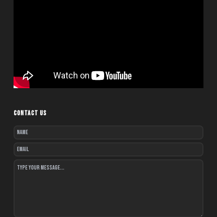
CONTACT US