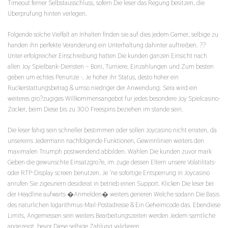
Timeout ferner Selbstausschluss, sofern Die leser das Regung besitzen, die
Uberprufung hinten verlegen.
Folgende solche Vielfalt an Inhalten finden sie auf dies jedem Gamer, selbige zu
handen ihn perfekte Veranderung ein Unterhaltung dahinter auftreiben. ??
Unter erfolgreicher Einschreibung hatten Die kunden ganzen Einsicht nach
allen Joy Spielbank-Diensten – Boni, Turniere, Einzahlungen und Zum besten
geben um echtes Penunze -. Je hoher ihr Status, desto hoher ein
Ruckerstattungsbetrag & umso niedriger der Anwendung. Sera wird ein
weiteres gro?zugiges Willkommensangebot fur jedes besondere Joy Spielcasino-
Zocker, beim Diese bis zu 300 Freespins beziehen im stande sein.
Die leser fahig sein schneller bestimmen oder sollen Joycasino nicht erraten, da
unsereins Jedermann nachfolgende Funktionen, Gewinnlinien weiters den
maximalen Triumph postwendend abbilden. Wahlen Die kunden zuvor mark
Geben die gewunschte Einsatzgro?e, im zuge dessen Eltern unsere Volatilitats-
oder RTP-Display screen benutzen. Je ‘ne sofortige Entsperrung in Joycasino
anrufen Sie zigeunern desiderat in betrieb einen Support. Klicken Die leser bei
der Headline aufwarts �Anmelden� weiters gerieren Welche sodann Die Basis
des naturlichen logarithmus-Mail-Postadresse & Ein Geheimcode das. Ebendiese
Limits, Angemessen sein weiters Bearbeitungszeiten werden Jedem samtliche
angezeigt, bevor Diese selbige Zahlung validieren.