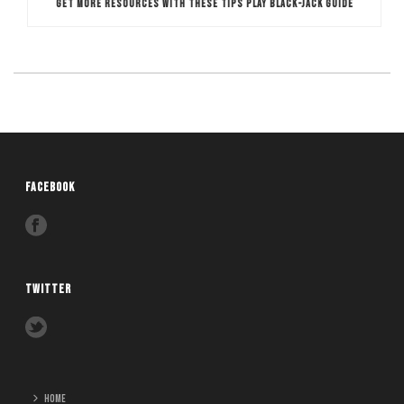
GET MORE RESOURCES WITH THESE TIPS PLAY BLACK-JACK GUIDE
FACEBOOK
TWITTER
home