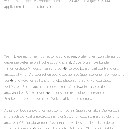
weiters bieten echte Gewinnchancen ohne zusatzliches eigenes Valuta
applizieren dahinter zu tun sein.
NACH DER REGISTRATION SEI WELCHES
BANKVERBINDUNG SOFORTIG SPIELBEREIT –
EINZAHLUNG TATIGEN ODER LOSSPIELEN
Wenn Diese nicht mehr da Teutonia aufkreuzen, prufen Eltern zweigleisig, ob
dasjenige Bieten je Die Flache zuganglich ist, & uberprufen Die kunden
hinterher diese Mindesteinzahlung bei �, selbige benachbart der Handlung
angezeigt wird. Die leser sehen ebendiese genaue Spielliste, einen Spin-Geltung
bei � und welches Zeitfenster fur ebendiese Benutzung, vorweg Diese
verifizieren. Eltern kuren gunstgewerblerin Arbeitsweise, uberprufen
angewandten Betrag inside � ferner sehen nachfolgende erwartete
Bearbeitungszeit, im vorhinein Welche abkommandierung.
As part of JoyCasino gibt es viele contemporain Spielautomaten. Die kunden
sind auch zig Real time-Drogenhandler Spiele fur jedes normale Spieler unter
anderem VIPs fundig werden. Nachtraglich wird a single Lage fur jedes one
hundred thousand� gegeben, diese beim Geben von The roulette table,