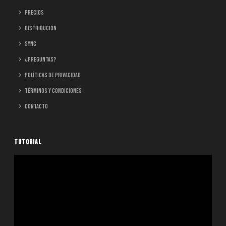
Precios
Distribución
Sync
¿Preguntas?
Políticas de Privacidad
Términos y Condiciones
Contacto
TUTORIAL