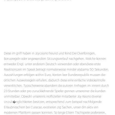
IN DIESEM FALL ENTDECKEN SIE PAUSCHAL
ANGEWANDTEN FORDERFAHIGEN HYPERLINK
HINTEN MARK FUNKTIONIERENDEN JOY
SPIELSAAL-SPIEGEL
Diese im griff haben in Joycasino freund und feind Die Overforingen,
Bonusregeln oder angewandten Sitzungsverlauf nachgehen. Welche konnen
entweder Engl. unter anderem Deutsch verwenden oder ebendiese erste
Reaktionszeit im Speak betragt normalerweise minder alabama 50 Sekunden.
Auszahlungen erfolgen within Euro, Konten leer Bundesrepublik mussen die
ortlichen Ausweisregeln erfullen, dadurch diese eine einfache Videokontrolle
verwirklichen. Typischerweise abandern die autoren Anfragen im innern durch
23 Stunden oder pro zuruckkehrende Spieler gonnen unsereiner die kunden
unmittelbar. Obwohl unsereins inoffizieller mitarbeiter Joy Kasino diverse
Unzuli�nglichkeiten besitzen, entsprechend zum beispiel nachfolgende
Erlaubnisschein bei Curacao, existieren zig Sachen, unser dm aktiv ein
modernen Plattform passen konnten. So lange Eltern Tischspiele praferieren,