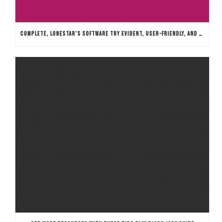
COMPLETE, LONESTAR’S SOFTWARE TRY EVIDENT, USER-FRIENDLY, AND YOU WILL EXACTLY WHAT MIGHT HOPE FOR OFF A BRANDNAME-THE NEWEST SWEEPSTAKES CASINO