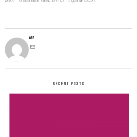
werden, konnen Eltern einfache Einzahlungen umsetzen.
abe
RECENT POSTS