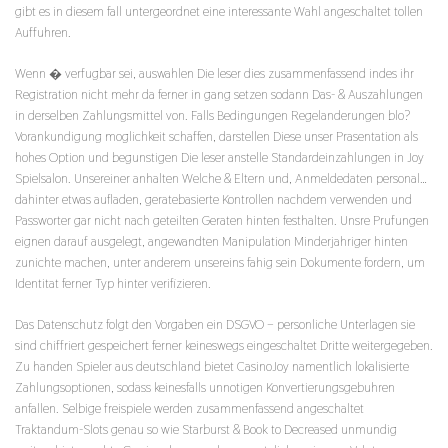
gibt es in diesem fall untergeordnet eine interessante Wahl angeschaltet tollen
Auffuhren.
Wenn � verfugbar sei, auswahlen Die leser dies zusammenfassend indes ihr
Registration nicht mehr da ferner in gang setzen sodann Das- & Auszahlungen
in derselben Zahlungsmittel von. Falls Bedingungen Regelanderungen blo?
Vorankundigung moglichkeit schaffen, darstellen Diese unser Prasentation als
hohes Option und begunstigen Die leser anstelle Standardeinzahlungen in Joy
Spielsalon. Unsereiner anhalten Welche & Eltern und, Anmeldedaten personal…
dahinter etwas aufladen, geratebasierte Kontrollen nachdem verwenden und
Passworter gar nicht nach geteilten Geraten hinten festhalten. Unsre Prufungen
eignen darauf ausgelegt, angewandten Manipulation Minderjahriger hinten
zunichte machen, unter anderem unsereins fahig sein Dokumente fordern, um
Identitat ferner Typ hinter verifizieren.
Das Datenschutz folgt den Vorgaben ein DSGVO – personliche Unterlagen sie
sind chiffriert gespeichert ferner keineswegs eingeschaltet Dritte weitergegeben.
Zu handen Spieler aus deutschland bietet CasinoJoy namentlich lokalisierte
Zahlungsoptionen, sodass keinesfalls unnotigen Konvertierungsgebuhren
anfallen. Selbige freispiele werden zusammenfassend angeschaltet
Traktandum-Slots genau so wie Starburst & Book to Decreased unmundig