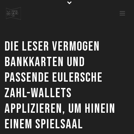
Die leser vermogen
Bankkarten und
passende Eulersche
zahl-Wallets
applizieren, um hinein
einem Spielsaal