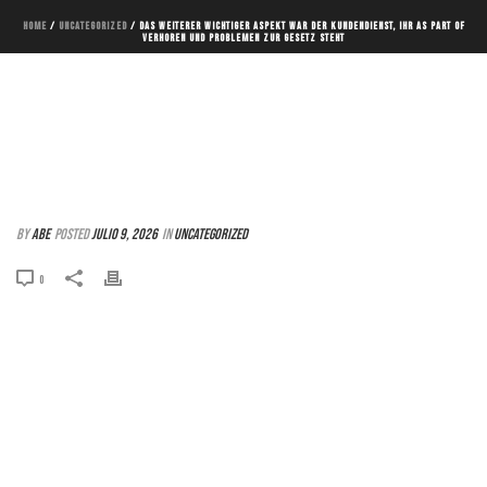
HOME
/
UNCATEGORIZED
/ DAS WEITERER WICHTIGER ASPEKT WAR DER KUNDENDIENST, IHR AS PART OF
VERHOREN UND PROBLEMEN ZUR GESETZ STEHT
DAS WEITERER WICHTIGER ASPEKT WAR DER
KUNDENDIENST, IHR AS PART OF VERHOREN
UND PROBLEMEN ZUR GESETZ STEHT
By
abe
Posted
julio 9, 2026
In
Uncategorized
0
GELD EINZAHLEN WIRD INSIDE CASHMIO EIN
RAPIDER FERNER WESENTLICH SCHNELLER
VORGEHEN