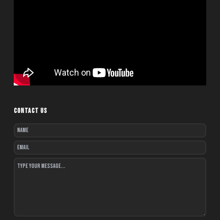
CONTACT US