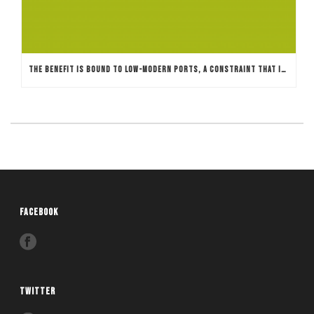
THE BENEFIT IS BOUND TO LOW-MODERN PORTS, A CONSTRAINT THAT IS BASIC BEHAVIOR FOR MOST NO-DEPOSIT BENEFITS
FACEBOOK
TWITTER