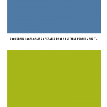
BOOMERANG LOCAL CASINO OPERATES UNDER SUITABLE PERMITS AND YOU WILL REGULATORY OVERSIGHT, COMPLYING THAT HAVE AUSTRALIAN GAMBLING LAWS AND YOU MAY IN CONTROL GAMING STANDARDS