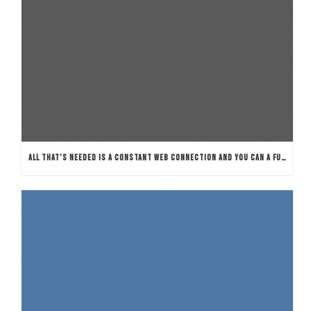
ALL THAT’S NEEDED IS A CONSTANT WEB CONNECTION AND YOU CAN A FUNDAMENTAL MOBILE WEB BROWSER