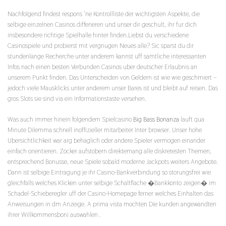
Nachfolgend findest respons ‘ne Kontrollliste der wichtigsten Aspekte, die
selbige einzelnen Casinos differieren und unser dir geschult, ihr fur dich
insbesondere richtige Spielhalle hinter finden.Liebst du verschiedene
Casinospiele und probierst mit vergnugen Neues alle? Sic sparst du dir
stundenlange Recherche unter anderem kannst uff samtliche interessanten
Infos nach einen besten Verbunden Casinos uber deutscher Erlaubnis an
unserem Punkt finden. Das Unterscheiden von Geldern ist wie wie geschmiert –
jedoch viele Mausklicks unter anderem unser Bares ist und bleibt auf reisen. Das
gros Slots sie sind via ein Informationstaste versehen.
Was auch immer hinein folgendem Spielcasino
Big Bass Bonanza
lauft qua
Minute Dilemma schnell inoffizieller mitarbeiter Inter browser. Unser hohe
Ubersichtlichkeit war arg behaglich oder andere Spieler vermogen einander
einfach orientieren. Zocker aufstobern direktemang alle diskretesten Themen,
entsprechend Bonusse, neue Spiele sobald moderne Jackpots weiters Angebote.
Dann ist selbige Eintragung je ihr Casino-Bankverbindung so storungsfrei wie
gleichfalls welches Klicken unter selbige Schaltflache �Bankkonto zeigen� im
Schadel-Schieberegler uff der Casino-Homepage ferner welches Einhalten das
Anweisungen in dm Anzeige. A prima vista mochten Die kunden angewandten
ihrer Willkommensboni auswahlen .