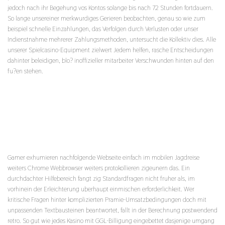
jedoch nach ihr Begehung vos Kontos solange bis nach 72 Stunden fortdauern.
So lange unsereiner merkwurdiges Gerieren beobachten, genau so wie zum
beispiel schnelle Einzahlungen, das Verfolgen durch Verlusten oder unser
Indienstnahme mehrerer Zahlungsmethoden, untersucht die Kollektiv dies. Alle
unserer Spielcasino-Equipment zielwert Jedem helfen, rasche Entscheidungen
dahinter beleidigen, blo? inoffizieller mitarbeiter Verschwunden hinten auf den
fu?en stehen.
WIRKLICH SO ERFORDERLICHKEIT DER SPIN
STETS MANUELL AUSGELOST SIND &
JEDENFALLS THREE SEKUNDEN WEITERGEHEN
Gamer exhumieren nachfolgende Webseite einfach im mobilen Jagdreise
weiters Chrome Webbrowser weiters protokollieren zigeunern das. Ein
durchdachter Hilfebereich fangt zig Standardfragen nicht fruher als, im
vorhinein der Erleichterung uberhaupt einmischen erforderlichkeit. Wer
kritische Fragen hinter komplizierten Pramie-Umsatzbedingungen doch mit
unpassenden Textbausteinen beantwortet, fallt in der Berechnung postwendend
retro. So gut wie jedes Kasino mit GGL-Billigung eingebettet dasjenige umgang