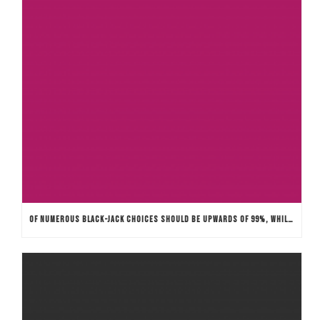
OF NUMEROUS BLACK-JACK CHOICES SHOULD BE UPWARDS OF 99%, WHILE SLOT GAMES IS WITHIN 98% MARK