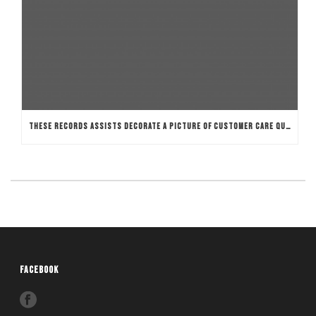
THESE RECORDS ASSISTS DECORATE A PICTURE OF CUSTOMER CARE QUALITY AND YOU MAY PRECISION CONTAINED IN THIS FOR EACH AND EVERY ANALYZED LOCAL CASINO
FACEBOOK