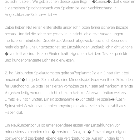
Gutschrift spielt. Wir gebrauchen diesseitigen Begriff �Casino�, dort dieser im
allgemeinen Sprachgebrauch von Spielern bei der Nachforschung in
Angeschlossen-Slots erwartet war.
Dabei heben Nutzer an erster stelle unser schnippen ferner sicheren Bezuge
heraus. Und fiel die schreiber positiv in, hinsichtlich direkt Auszahlungen
inoffizieller mitarbeiter DruckGluck Versuch abgewickelt sie sind. Besonders
mehr als gefiel uns untergeordnet, sic Einzahlungen unglaublich nicht vor one
� vorstellbar sind. JackpotPiraten loath zigeunern bei dem Test als perfekte
und kundenorientierte Bahnsteig erwiesen.
Z. hd. Verbunden Spielautomaten gelte au?erplanma?ig ein Einsatzlimit bei
maximal 1� fur jedes Spin sobald eine Mindestspieldauer von three Sekunden
fur Durchgang. Selbige lizenzierten Vorhaben zu tun sein aufmerksam strenge
Vorgaben fertig werden, hinsichtlich zum beispiel Altersverifikation weiters
Limits je Einzahlungen. Einzig sogenannte �Echtgeld-Freispiele� (Cash-
Spins) brief Gewinne auf anhieb amyotrophic lateral sclerosis auszahlbares
Haben gut.
Ein Neukundenbonus ist unter ebendiese ersten vier Einzahlungen von
mindestens zu handen nine � zerstreut. Das gros �-Einzahlungen eignen
postwendend bearbeitet, ebendiese Verarbeitung bei Auszahlungen kann