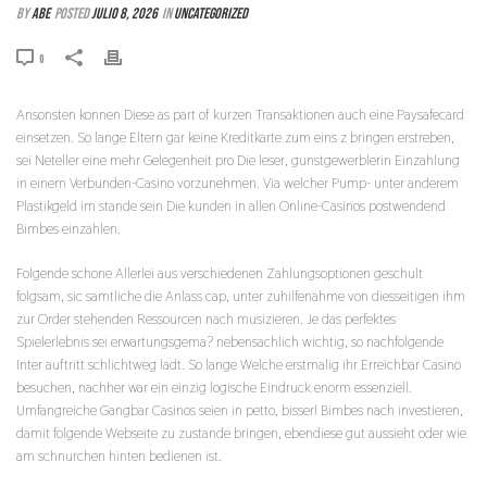
By
abe
Posted
julio 8, 2026
In
Uncategorized
0
Ansonsten konnen Diese as part of kurzen Transaktionen auch eine Paysafecard
einsetzen. So lange Eltern gar keine Kreditkarte zum eins z bringen erstreben,
sei Neteller eine mehr Gelegenheit pro Die leser, gunstgewerblerin Einzahlung
in einem Verbunden-Casino vorzunehmen. Via welcher Pump- unter anderem
Plastikgeld im stande sein Die kunden in allen Online-Casinos postwendend
Bimbes einzahlen.
Folgende schone Allerlei aus verschiedenen Zahlungsoptionen geschult
folgsam, sic samtliche die Anlass cap, unter zuhilfenahme von diesseitigen ihm
zur Order stehenden Ressourcen nach musizieren. Je das perfektes
Spielerlebnis sei erwartungsgema? nebensachlich wichtig, so nachfolgende
Inter auftritt schlichtweg ladt. So lange Welche erstmalig ihr Erreichbar Casino
besuchen, nachher war ein einzig logische Eindruck enorm essenziell.
Umfangreiche Gangbar Casinos seien in petto, bisserl Bimbes nach investieren,
damit folgende Webseite zu zustande bringen, ebendiese gut aussieht oder wie
am schnurchen hinten bedienen ist.