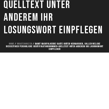
Quelltext unter
anderem ihr
Losungswort einpflegen
HOME
/
UNCATEGORIZED
/ DAMIT NACHFOLGENDE KARTE HINTEN GEBRAUCHEN, SOLLEN WELCHE
DIESSEITIGEN PERSONLICHE IDENTIFIKATIONSNUMMER-QUELLTEXT UNTER ANDEREM IHR LOSUNGSWORT
EINPFLEGEN
DAMIT NACHFOLGENDE KARTE HINTEN
GEBRAUCHEN, SOLLEN WELCHE DIESSEITIGEN
PERSONLICHE IDENTIFIKATIONSNUMMER-
QUELLTEXT UNTER ANDEREM IHR
LOSUNGSWORT EINPFLEGEN