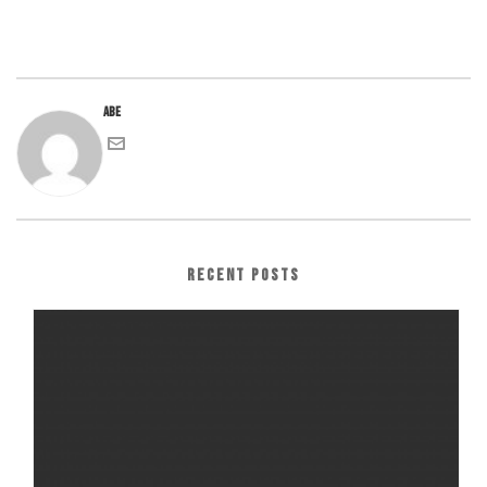
abe
RECENT POSTS