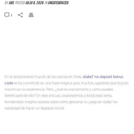
By
abe
Posted
julio 8, 2026
In
Uncategorized
0
CÓDIGOS MÁGICOS QUE
TRANSFORMAN TU JUEGO
EN STAKE7 SIN DEPOSITAR
En el emocionante mundo de los casinos en línea,
stake7 no deposit bonus
code
se ha convertido en una frase mágica para muchos jugadores que buscan
maximizar su experiencia. Pero, ¿qué es exactamente y cómo puedes
beneficiarte de ello? En este artículo, exploraremos a fondo este tema,
brindándote insights valiosos sobre cómo gestionar tu juego en stake7 sin
necesidad de hacer un depósito inicial.
CONTENIDO