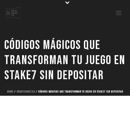
Códigos mágicos que
transforman tu juego en
stake7 sin depositar
HOME
/
UNCATEGORIZED
/ CÓDIGOS MÁGICOS QUE TRANSFORMAN TU JUEGO EN STAKE7 SIN DEPOSITAR
CÓDIGOS MÁGICOS QUE TRANSFORMAN TU
JUEGO EN STAKE7 SIN DEPOSITAR