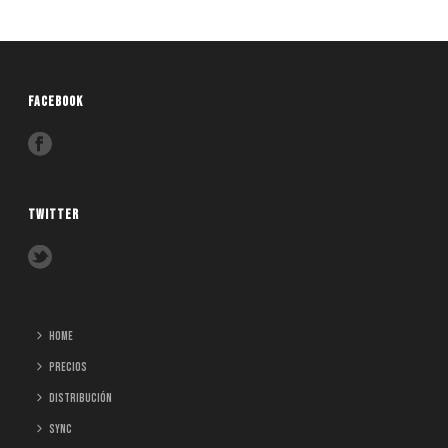
FACEBOOK
TWITTER
home
Precios
Distribución
Sync