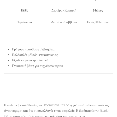
Email
Δευτέρα – Κυριακή
24 ώρες
Τηλέφωνο
Δευτέρα – Σάββατο
Εντός 30 λεπτών
ΟΦΈΛΗ ΥΠΟΣΤΉΡΙΞΗΣ
Γρήγορη πρόσβαση σε βοήθεια
Πολλαπλές μέθοδοι επικοινωνίας
Εξειδικευμένο προσωπικό
Γνωσιακή βάση για συχνές ερωτήσεις
ΠΟΛΙΤΙΚΉ ΕΠΑΛΉΘΕΥΣΗΣ
(KYC)
Η πολιτική επαλήθευσης του Boomzinos Casino εγγυάται ότι όλοι οι παίκτες
είναι νόμιμοι και ότι οι συναλλαγές είναι ασφαλείς. Η διαδικασία verificarion
KYC προστατεύει τόσο την επιχείρηση όσο και τους παίκτες.