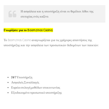
Η ασφάλεια και η υποστήριξη είναι οι θεμέλιοι λίθοι της
επιτυχίας ενός καζίνο.
Γνωρίζατε για το Boomzinos Casino;
Το Boomzinos Casino αναγνωρίζεται για τις γρήγορες απαντήσεις της
υποστήριξης και την ασφάλεια των προσωπικών δεδομένων των παικτών.
ΠΛΕΟΝΕΚΤΉΜΑΤΑ ΤΟΥ
BOOMZINOS CASINO
24/7 Υποστήριξη
Ασφαλείς Συναλλαγές
Ευρεία επιλογή μεθόδων επικοινωνίας
Εξειδικευμένο προσωπικό υποστήριξης
ΚΎΡΙΑ ΧΑΡΑΚΤΗΡΙΣΤΙΚΆ