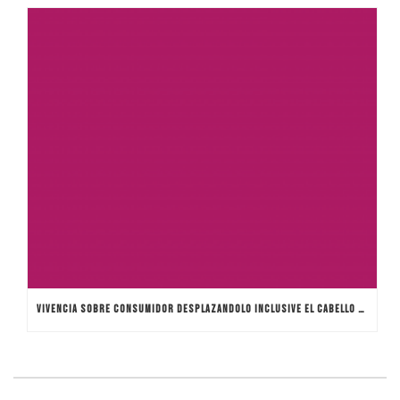
VIVENCIA SOBRE CONSUMIDOR DESPLAZANDOLO INCLUSIVE EL CABELLO VÍ­A TELEFONO