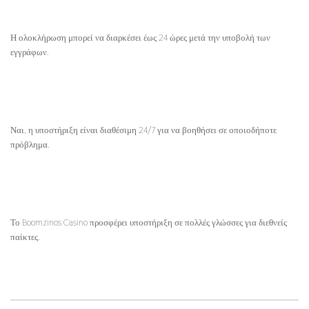
KYC;
Η ολοκλήρωση μπορεί να διαρκέσει έως 24 ώρες μετά την υποβολή των
εγγράφων.
ΜΠΟΡΏ ΝΑ ΕΠΙΚΟΙΝΩΝΉΣΩ ΑΝ
ΈΧΩ ΠΡΌΒΛΗΜΑ;
Ναι, η υποστήριξη είναι διαθέσιμη 24/7 για να βοηθήσει σε οποιοδήποτε
πρόβλημα.
ΠΟΙΕΣ ΓΛΏΣΣΕΣ
ΥΠΟΣΤΗΡΊΖΟΝΤΑΙ;
Το Boomzinos Casino προσφέρει υποστήριξη σε πολλές γλώσσες για διεθνείς
παίκτες.