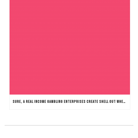
SURE, A REAL INCOME GAMBLING ENTERPRISES CREATE SHELL OUT WHEN THEY IS ACTUALLY LEGAL AND YOU MAY REGISTERED