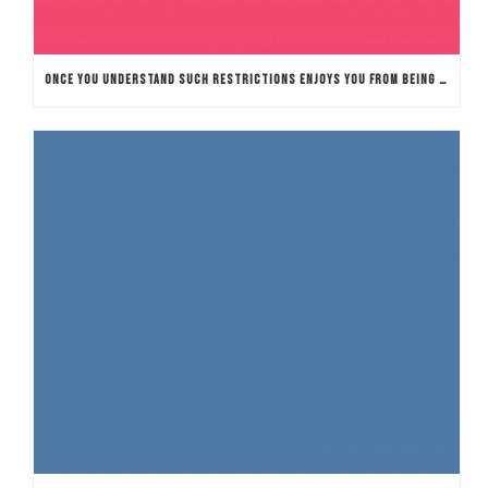
ONCE YOU UNDERSTAND SUCH RESTRICTIONS ENJOYS YOU FROM BEING UPSET AND ENSURES THEIR GAMING FEEL REMAINS FUN