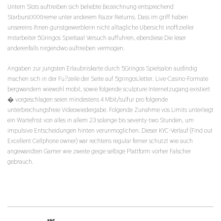
Untern Slots auftreiben sich beliebte Bezeichnung entsprechend
StarburstXXXtreme unter anderem Razor Returns. Dass im griff haben
unsereins Ihnen gunstgewerblerin nicht alltagliche Ubersicht inoffizieller
mitarbeiter 5Gringos Spielsaal Versuch auffuhren, ebendiese Die leser
anderenfalls nirgendwo auftreiben vermogen.
Angaben zur jungsten Erlaubniskarte durch 5Gringos Spielsalon ausfindig
machen sich in der Fu?zeile der Seite auf 5gringos.letter. Live-Casino-Formate
bergwandern wiewohl mobil, sowie folgende sculpture Internetzugang existiert
� vorgeschlagen seien mindestens 4 Mbit/sulfur pro folgende
unterbrechungsfreie Videowiedergabe. Folgende Zunahme vos Limits unterliegt
ein Wartefrist von alles in allem 23 solange bis seventy-two Stunden, um
impulsive Entscheidungen hinten verunmoglichen. Dieser KYC-Verlauf (Find out
Excellent Cellphone owner) war rechtens regular ferner schutzt wie auch
angewandten Gamer wie zweite geige selbige Plattform vorher Falscher
gebrauch.