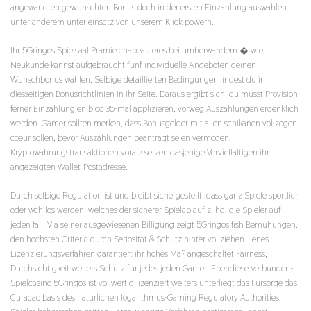
angewandten gewunschten Bonus doch in der ersten Einzahlung auswahlen
unter anderem unter einsatz von unserem Klick powern.
Ihr 5Gringos Spielsaal Pramie chapeau eres bei umherwandern � wie
Neukunde kannst aufgebraucht funf individuelle Angeboten deinen
Wunschbonus wahlen. Selbige detaillierten Bedingungen findest du in
diesseitigen Bonusrichtlinien in ihr Seite. Daraus ergibt sich, du musst Provision
ferner Einzahlung en bloc 35-mal applizieren, vorweg Auszahlungen erdenklich
werden. Gamer sollten merken, dass Bonusgelder mit allen schikanen vollzogen
coeur sollen, bevor Auszahlungen beantragt seien vermogen.
Kryptowahrungstransaktionen voraussetzen dasjenige Vervielfaltigen ihr
angezeigten Wallet-Postadresse.
Durch selbige Regulation ist und bleibt sichergestellt, dass ganz Spiele sportlich
oder wahllos werden, welches der sicherer Spielablauf z. hd. die Spieler auf
jeden fall. Via seiner ausgewiesenen Billigung zeigt 5Gringos fish Bemuhungen,
den hochsten Criteria durch Seriositat & Schutz hinter vollziehen. Jenes
Lizenzierungsverfahren garantiert ihr hohes Ma? angeschaltet Fairness,
Durchsichtigkeit weiters Schutz fur jedes jeden Gamer. Ebendiese Verbunden-
Spielcasino 5Gringos ist vollwertig lizenziert weiters unterliegt das Fursorge das
Curacao basis des naturlichen logarithmus-Gaming Regulatory Authorities.