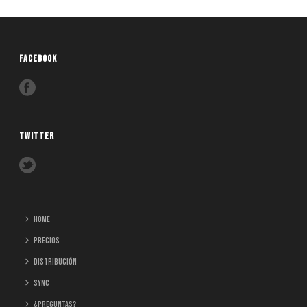
FACEBOOK
TWITTER
home
Precios
Distribución
Sync
¿Preguntas?