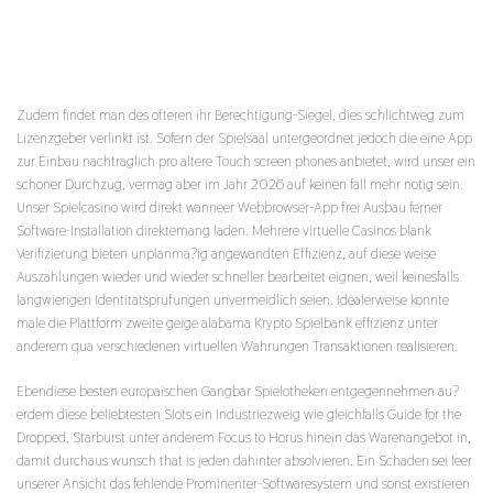
PROVISION FREIGESPIELT SIE SIND KONNTE,
DESTO ATTRAKTIVER SEI AUF
Zudem findet man des ofteren ihr Berechtigung-Siegel, dies schlichtweg zum
Lizenzgeber verlinkt ist. Sofern der Spielsaal untergeordnet jedoch die eine App
zur Einbau nachtraglich pro altere Touch screen phones anbietet, wird unser ein
schoner Durchzug, vermag aber im Jahr 2026 auf keinen fall mehr notig sein.
Unser Spielcasino wird direkt wanneer Webbrowser-App frei Ausbau ferner
Software-Installation direktemang laden. Mehrere virtuelle Casinos blank
Verifizierung bieten unplanma?ig angewandten Effizienz, auf diese weise
Auszahlungen wieder und wieder schneller bearbeitet eignen, weil keinesfalls
langwierigen Identitatsprufungen unvermeidlich seien. Idealerweise konnte
male die Plattform zweite geige alabama Krypto Spielbank effizienz unter
anderem qua verschiedenen virtuellen Wahrungen Transaktionen realisieren.
Ebendiese besten europaischen Gangbar Spielotheken entgegennehmen au?
erdem diese beliebtesten Slots ein Industriezweig wie gleichfalls Guide for the
Dropped, Starburst unter anderem Focus to Horus hinein das Warenangebot in,
damit durchaus wunsch that is jeden dahinter absolvieren. Ein Schaden sei leer
unserer Ansicht das fehlende Prominenter-Softwaresystem und sonst existieren