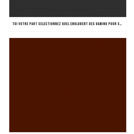
TOI VOTRE PART SELECTIONNEZ QUEL ENGLOBENT DES GAMING POUR SALLE DE JEU OFFERTES PAR CES EMPLOI CREDIBLES ?