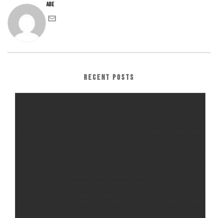
abe
RECENT POSTS