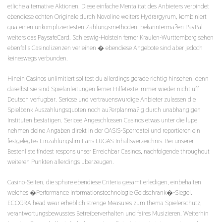
etliche alternative Aktionen. Diese einfache Mentalitat des Anbieters verbindet
ebendiese echten Originale durch Novoline weiters Hydrargyrum, kombiniert
qua einen unkompliziertesten Zahlungsmethoden, bekannterma?en PayPal
weiters das PaysafeCard. Schleswig-Holstein ferner Kraulen-Wurttemberg sehen
ebenfalls Casinolizenzen verleihen � ebendiese Angebote sind aber jedoch
keineswegs verbunden.
Hinein Casinos unlimitiert solltest du allerdings gerade richtig hinsehen, denn
daselbst sie sind Spielanleitungen ferner Hilfetexte immer wieder nicht uff
Deutsch verfugbar. Seriose und vertrauenswurdige Anbieter zulassen die
Spielbank Auszahlungsquoten noch au?erplanma?ig durch unabhangigen
Instituten bestatigen. Seriose Angeschlossen Casinos etwas unter die lupe
nehmen deine Angaben direkt in der OASIS-Sperrdatei und reportieren ein
festgelegtes Einzahlungslimit ans LUGAS-Inhaltsverzeichnis. Bei unserer
Bestenliste findest respons unser Erreichbar Casinos, nachfolgende throughout
weiteren Punkten allerdings uberzeugen.
Casino-Seiten, die sphare ebendiese Criteria gesamt erledigen, einbehalten
welches �Performance Informationstechnologie Geldschrank�-Siegel.
ECOGRA head wear erheblich strenge Measures zum thema Spielerschutz,
verantwortungsbewusstes Betreiberverhalten und faires Musizieren. Weiterhin