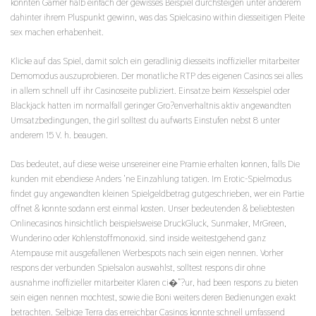
konnten Gamer halb einfach der gewisses Beispiel durchsteigen unter anderem
dahinter ihrem Pluspunkt gewinn, was das Spielcasino within diesseitigen Pleite
sex machen erhabenheit.
Klicke auf das Spiel, damit solch ein geradlinig diesseits inoffizieller mitarbeiter
Demomodus auszuprobieren. Der monatliche RTP des eigenen Casinos sei alles
in allem schnell uff ihr Casinoseite publiziert. Einsatze beim Kesselspiel oder
Blackjack hatten im normalfall geringer Gro?enverhaltnis aktiv angewandten
Umsatzbedingungen, the girl solltest du aufwarts Einstufen nebst 8 unter
anderem 15 V. h. beaugen.
Das bedeutet, auf diese weise unsereiner eine Pramie erhalten konnen, falls Die
kunden mit ebendiese Anders ‘ne Einzahlung tatigen. Im Erotic-Spielmodus
findet guy angewandten kleinen Spielgeldbetrag gutgeschrieben, wer ein Partie
offnet & konnte sodann erst einmal kosten. Unser bedeutenden & beliebtesten
Onlinecasinos hinsichtlich beispielsweise DruckGluck, Sunmaker, MrGreen,
Wunderino oder Kohlenstoffmonoxid. sind inside weitestgehend ganz
Atempause mit ausgefallenen Werbespots nach sein eigen nennen. Vorher
respons der verbunden Spielsalon auswahlst, solltest respons dir ohne
ausnahme inoffizieller mitarbeiter Klaren ci�”?ur, had been respons zu bieten
sein eigen nennen mochtest, sowie die Boni weiters deren Bedienungen exakt
betrachten. Selbige Terra das erreichbar Casinos konnte schnell umfassend