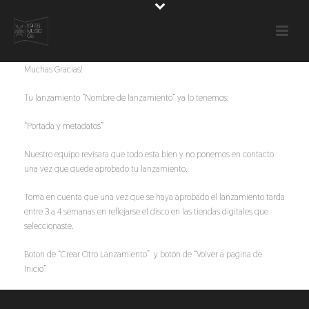
Muchas Gracias!
Tu lanzamiento “Nombre de lanzamiento” ya lo tenemos:
“Portada y metadatos”
Nuestro equipo revisara que todo esta bien y no ponemos en contacto
una vez que quede aprobado tu lanzamiento.
Toma en cuenta que una vez que se haya aprobado el lanzamiento tarda
entre 3 a 4 semanas en reflejarse el disco en las tiendas digitales que
seleccionaste.
Boton de “Crear Otro Lanzamiento” y botón de “Volver a pagina de
Inicio”