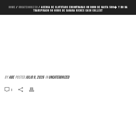
HOME
/
UNCATEGORIZED
/ ACERCA DE SLOTSTARS ENCONTRARAS UN BONO DE HASTA 500� Y NO HA
TRANSPIRADO 50 GIROS DE SAHARA RICHES CASH COLLECT
ACERCA DE SLOTSTARS ENCONTRARAS UN
BONO DE HASTA 500� Y NO HA
TRANSPIRADO 50 GIROS DE SAHARA RICHES
CASH COLLECT
By
abe
Posted
julio 9, 2026
In
Uncategorized
0
ALGUN BUEN ASISTENCIA DE SERVICIO AL
CLIENTE ES SIGNIFICATIVO DE LA PERICIA
SOBRE JUEGO SATISFACTORIA