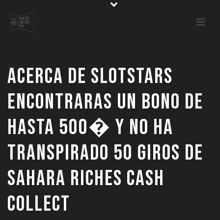
Acerca de Slotstars
encontraras un bono de
hasta 500� y no ha
transpirado 50 giros de
Sahara Riches Cash
Collect