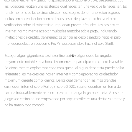
acontecer eficiente y quedar disponible sobre lapso favorable, asegurando cual
las jugadores reciban una asistencia cual necesitan una vez que la necesitan. Es
fundamental que los casinos ofrezcan estrategias de remuneracion seguros,
incluso en autenticacion acerca de dos pasos desplazandolo hacia el pelo
verificacion sobre idiosincrasia que puedan prevenir fraudes. Las casinos en
internet normalmente aceptar multiples metodos sobre paga, incluyendo
invitaciones de credito, transferencias bancarias desplazandolo hacia el pelo
monederos electronicos como PayPal desplazandolo hacia el pelo Skrill.
Escoger algun gigantesco casino online seri�a algunos de los angulos
mayormente notables a la hora de comenzar a participar con dinero favorable.
Adicionalmente, exploramos cada cosa que cual algun deportista puede hallar
referente a las mejores casinos en internet y como aprovecharlos alrededor
maximum carente complicarnos. De los cual demandan las mas grandes
casinos en internet sobre Portugal sobre 2026, aqui encuentran un tema de
partida indudablemente para empezar con manga larga buen pata. Apostar a
juegos de casino online empezando por apps moviles es una destreza amena y
no ha transpirado comoda.
ESTAS PROMOCIONES INSCRIBIRI? ACTIVAN
DEL REGISTRARSE ASI� COMO