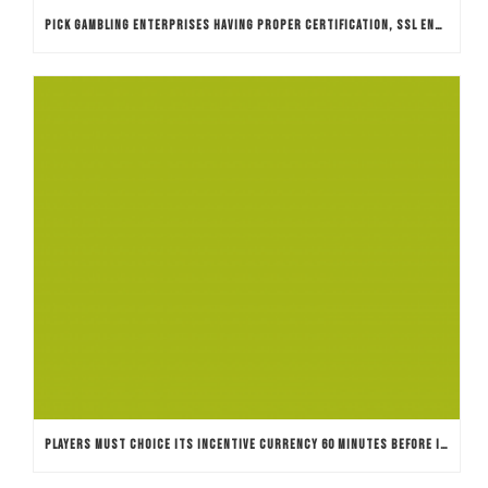
PICK GAMBLING ENTERPRISES HAVING PROPER CERTIFICATION, SSL ENCODING, AND YOU MAY PROVABLY REASONABLE ONLINE GAME TO MAKE CERTAIN SAFEGUARDS
PLAYERS MUST CHOICE ITS INCENTIVE CURRENCY 60 MINUTES BEFORE IT CAN ALSO BE WITHDRAW THEIR WINNINGS